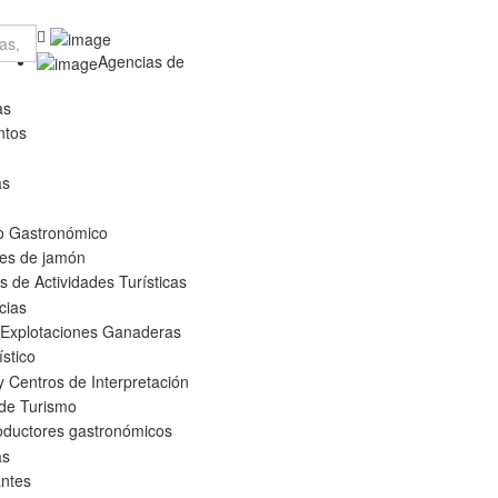
Agencias de
as
ntos
as
o Gastronómico
es de jamón
 de Actividades Turísticas
cias
 Explotaciones Ganaderas
ístico
 Centros de Interpretación
 de Turismo
oductores gastronómicos
as
ntes