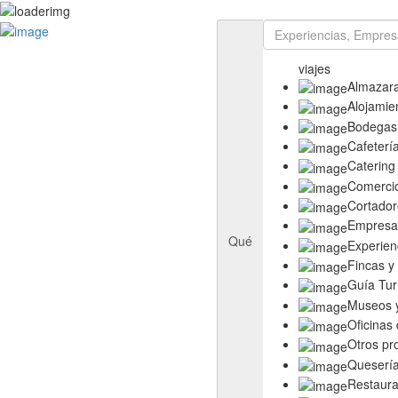
Rutas
Ruta del Aceite de Extremadura
viajes
Ruta del Queso de Extremadura
Almazar
Ruta del Ibérico Dehesa de Extremadura
Alojamie
Ruta del Vino y Cava Ribera del Guadiana
Bodegas
Directorio
Cafeterí
Empresas
Catering
Experiencias
Comerci
Templos
Cortador
Descubre más
Empresas
Eventos
Qué
Experien
Fincas y
Guía Tur
Museos y
Oficinas
Otros pr
Queserí
Restaura