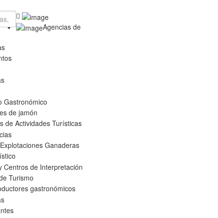
Agencias de
as
ntos
as
o Gastronómico
es de jamón
 de Actividades Turísticas
cias
 Explotaciones Ganaderas
ístico
 Centros de Interpretación
 de Turismo
oductores gastronómicos
as
ntes