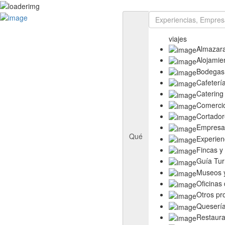
Rutas
Ruta del Aceite de Extremadura
viajes
Ruta del Queso de Extremadura
Almazar
Ruta del Ibérico Dehesa de Extremadura
Alojamie
Ruta del Vino y Cava Ribera del Guadiana
Bodegas
Directorio
Cafeterí
Empresas
Catering
Experiencias
Comerci
Templos
Cortador
Descubre más
Empresas
Eventos
Qué
Experien
Fincas y
Guía Tur
Museos y
Oficinas
Otros pr
Queserí
Restaura