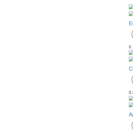
E
0
C
0
A