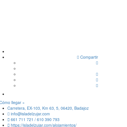
Compartir
Cómo llegar »
Carretera, EX-103, Km 63, 5, 06420, Badajoz
info@isladelzujar.com
661 711 721 / 610 390 793
https://isladelzujar.com/alojamientos/