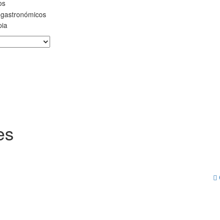
os
 gastronómicos
pia
es