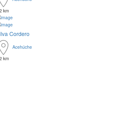
.2 km
ilva Cordero
Acehúche
.2 km