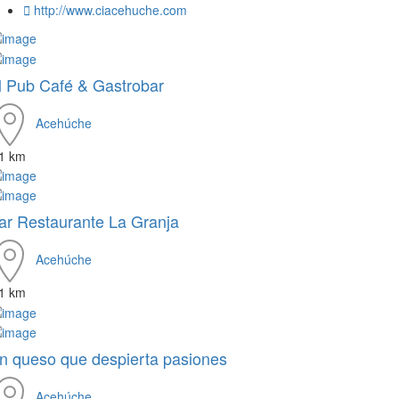
http://www.ciacehuche.com
l Pub Café & Gastrobar
Acehúche
.1 km
ar Restaurante La Granja
Acehúche
.1 km
n queso que despierta pasiones
Acehúche