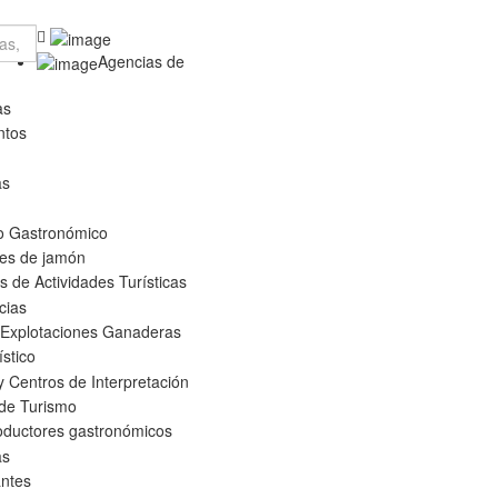
Agencias de
as
ntos
as
o Gastronómico
es de jamón
 de Actividades Turísticas
cias
 Explotaciones Ganaderas
ístico
 Centros de Interpretación
 de Turismo
oductores gastronómicos
as
ntes