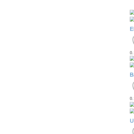
E
0
B
0
U