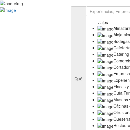
Rutas
Ruta del Aceite de Extremadura
viajes
Ruta del Queso de Extremadura
Almazar
Ruta del Ibérico Dehesa de Extremadura
Alojamie
Ruta del Vino y Cava Ribera del Guadiana
Bodegas
Directorio
Cafeterí
Empresas
Catering
Experiencias
Comerci
Templos
Cortador
Descubre más
Empresas
Eventos
Qué
Experien
Fincas y
Guía Tur
Museos y
Oficinas
Otros pr
Queserí
Restaura