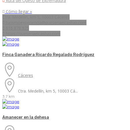
Ruta del Queso de Extremadura
Cómo llegar »
Ctra. Medellín, km 5, 10003 Cáceres
turismoexperiencia@queseriaelcastuo.com
616 878 925
https://queseriaelcastuo.com
Finca Ganadera Ricardo Regalado Rodríguez
Cáceres
Ctra. Medellín, km 5, 10003 Cá...
3.7 km
Amanecer en la dehesa