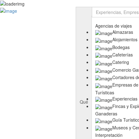
Rutas
Ruta del Aceite de Extremadura
Ruta del Queso de Extremadura
Agencias de viajes
Ruta del Ibérico Dehesa de Extremadura
Almazaras
Ruta del Vino y Cava Ribera del Guadiana
Alojamientos
Directorio
Bodegas
Empresas
Cafeterías
Experiencias
Catering
Templos
Comercio Ga
Descubre más
Cortadores d
Eventos
Empresas de 
Turísticas
Experiencias
Qué
Fincas y Expl
Ganaderas
Guía Turístic
Museos y Cen
Interpretación