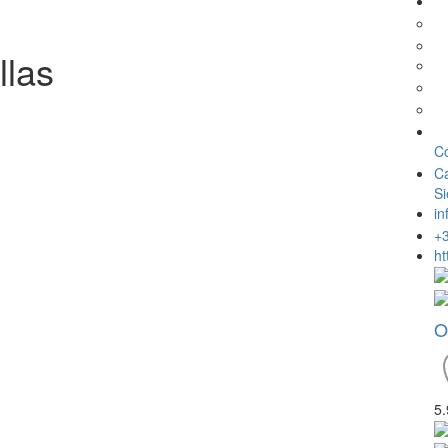
llas
Có
Ca
Si
i
+
ht
O
5