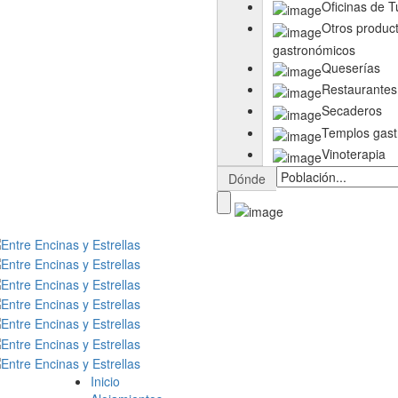
Oficinas de 
Otros produc
gastronómicos
Queserías
Restaurantes
Secaderos
Templos gas
Vinoterapia
Dónde
Inicio