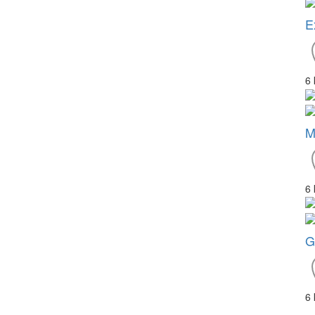
E
6
M
6
G
6