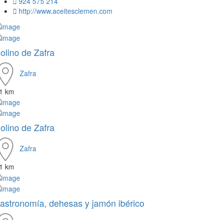
924 575 214
http://www.aceitesclemen.com
olino de Zafra
Zafra
.1 km
olino de Zafra
Zafra
.1 km
astronomía, dehesas y jamón ibérico