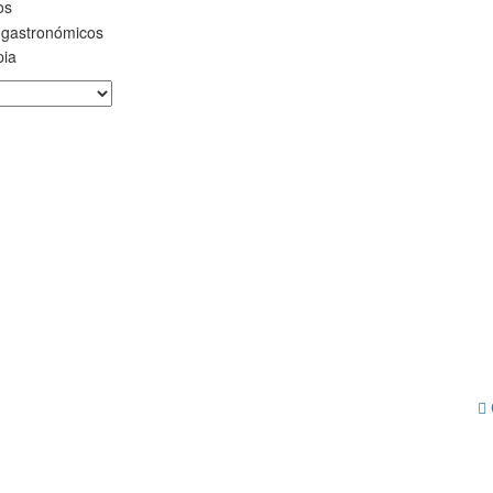
os
 gastronómicos
pia