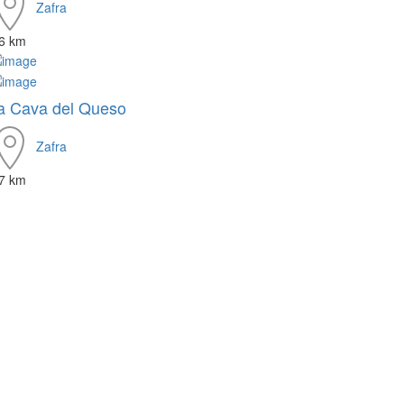
Zafra
.6 km
a Cava del Queso
Zafra
.7 km