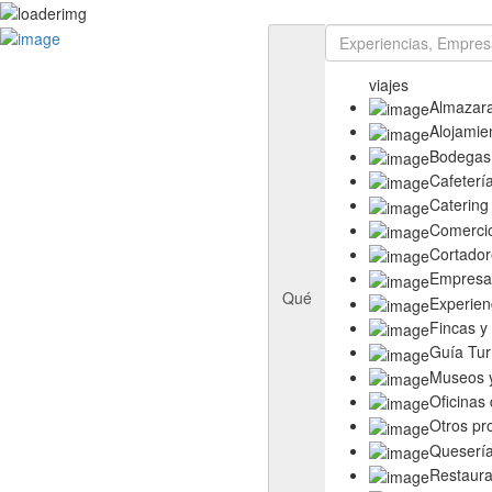
Rutas
Ruta del Aceite de Extremadura
viajes
Ruta del Queso de Extremadura
Almazar
Ruta del Ibérico Dehesa de Extremadura
Alojamie
Ruta del Vino y Cava Ribera del Guadiana
Bodegas
Directorio
Cafeterí
Empresas
Catering
Experiencias
Comerci
Templos
Cortador
Descubre más
Empresas
Eventos
Qué
Experien
Fincas y
Guía Tur
Museos y
Oficinas
Otros pr
Queserí
Restaura