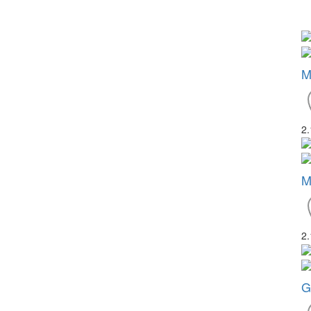
M
2
M
2
G