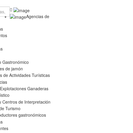
Agencias de
as
ntos
as
o Gastronómico
es de jamón
 de Actividades Turísticas
cias
 Explotaciones Ganaderas
ístico
 Centros de Interpretación
 de Turismo
oductores gastronómicos
as
ntes