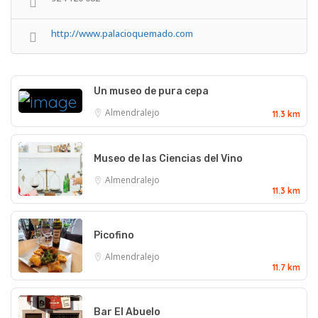
http://www.palacioquemado.com
Un museo de pura cepa
Almendralejo
11.3 km
Museo de las Ciencias del Vino
Almendralejo
11.3 km
Picofino
Almendralejo
11.7 km
Bar El Abuelo