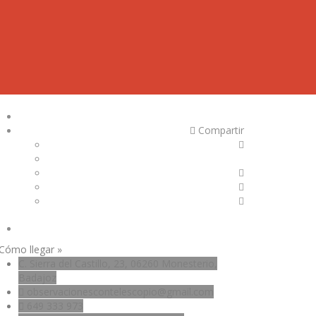
Compartir
Cómo llegar »
C. Sierra del Castillo, 23, 06260 Monesterio,
Badajoz
observacionescontelescopio@gmail.com
649 333 973