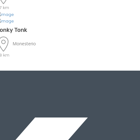
.7 km
onky Tonk
Monesterio
.8 km
d