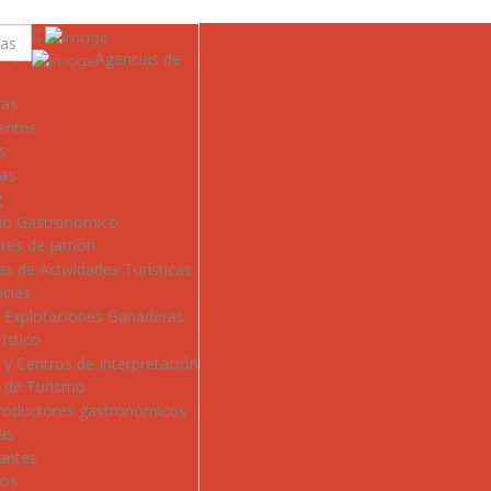
Agencias de
ras
entos
s
ías
g
io Gastronómico
res de jamón
s de Actividades Turísticas
ncias
y Explotaciones Ganaderas
ístico
y Centros de Interpretación
s de Turismo
roductores gastronómicos
as
antes
ros