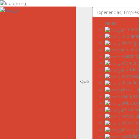
Rutas
Ruta del Aceite de Extremadura
viajes
Ruta del Queso de Extremadura
Almaza
Ruta del Ibérico Dehesa de Extremadura
Alojami
Ruta del Vino y Cava Ribera del Guadiana
Bodega
Directorio
Empresas
Cafeter
Experiencias
Caterin
Templos
Comerc
Descubre más
Cortado
Eventos
Empresa
Qué
Experie
Fincas 
Guía Tur
Museos 
Oficina
Otros p
Queserí
Restaur
Secade