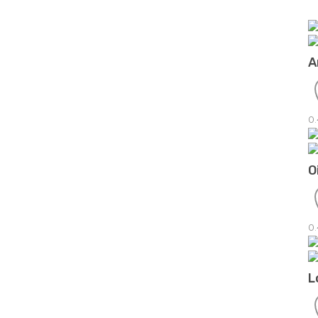
A
0
O
0
L