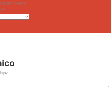
s gastronómicos
apia
mico
dajoz