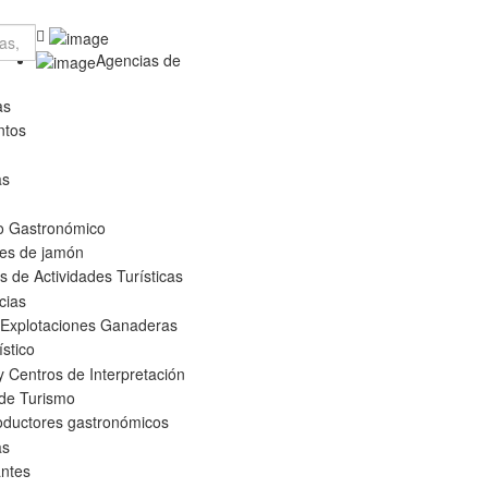
Agencias de
as
ntos
as
o Gastronómico
es de jamón
 de Actividades Turísticas
cias
 Explotaciones Ganaderas
ístico
 Centros de Interpretación
 de Turismo
oductores gastronómicos
as
ntes