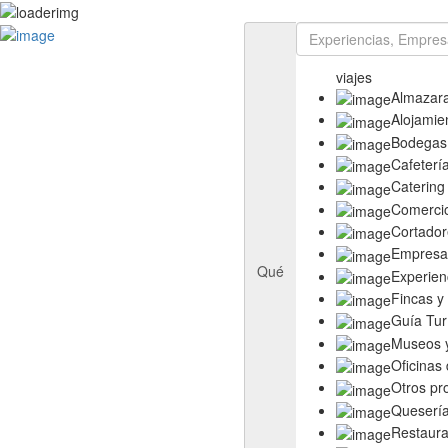
Rutas
Ruta del Aceite de Extremadura
viajes
Ruta del Queso de Extremadura
Almazar
Ruta del Ibérico Dehesa de Extremadura
Alojamie
Ruta del Vino y Cava Ribera del Guadiana
Bodegas
Directorio
Cafeterí
Empresas
Catering
Experiencias
Comerci
Templos
Cortador
Descubre más
Empresas
Eventos
Qué
Experien
Fincas y
Guía Tur
Museos y
Oficinas
Otros pr
Queserí
Restaura