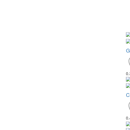
G
0
C
0