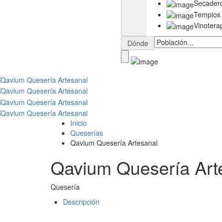
Secader
Templos
Vinotera
Dónde
Inicio
Queserías
Qavium Quesería Artesanal
Qavium Quesería Art
Quesería
Descripción