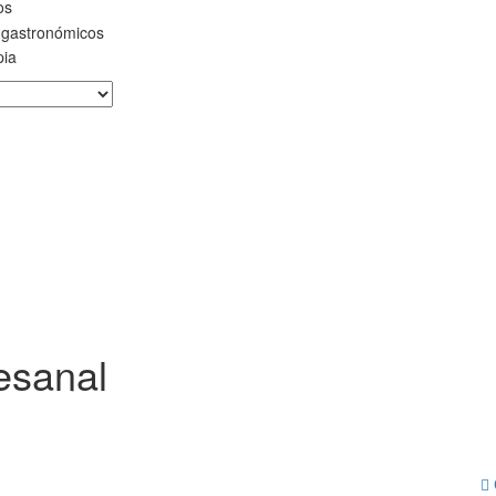
os
 gastronómicos
pia
esanal