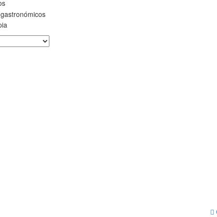
os
 gastronómicos
pia