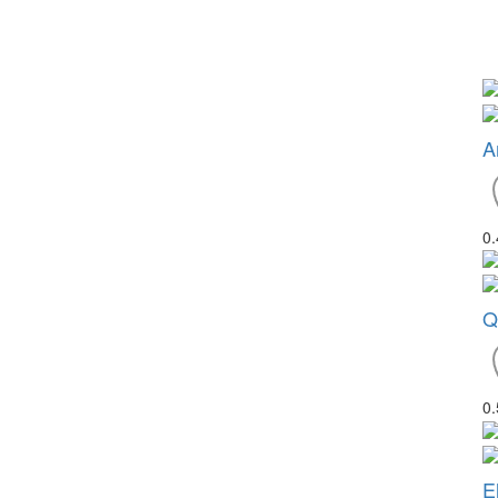
Ar
0
Q
0
E