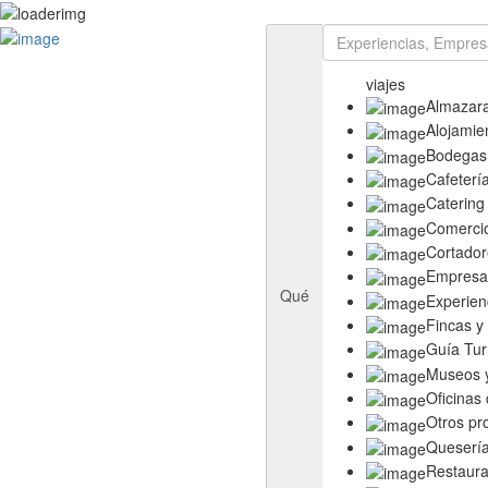
Rutas
Ruta del Aceite de Extremadura
viajes
Ruta del Queso de Extremadura
Almazar
Ruta del Ibérico Dehesa de Extremadura
Alojamie
Ruta del Vino y Cava Ribera del Guadiana
Bodegas
Directorio
Cafeterí
Empresas
Catering
Experiencias
Comerci
Templos
Cortador
Descubre más
Empresas
Eventos
Qué
Experien
Fincas y
Guía Tur
Museos y
Oficinas
Otros pr
Queserí
Restaura