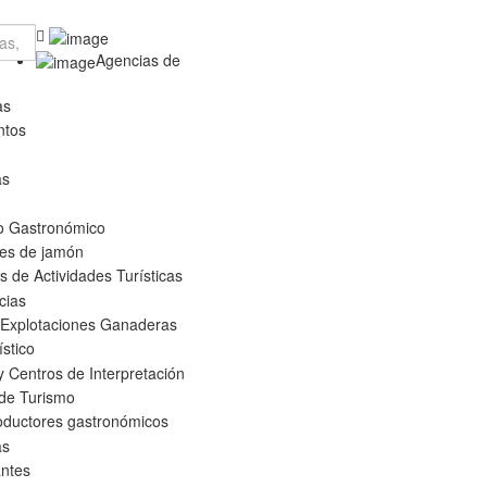
Agencias de
as
ntos
as
o Gastronómico
es de jamón
 de Actividades Turísticas
cias
 Explotaciones Ganaderas
ístico
 Centros de Interpretación
 de Turismo
oductores gastronómicos
as
ntes