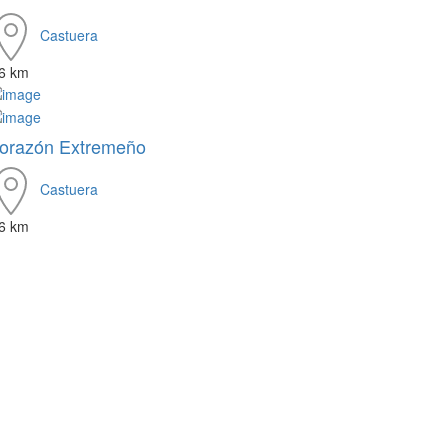
Castuera
.6 km
orazón Extremeño
Castuera
.6 km