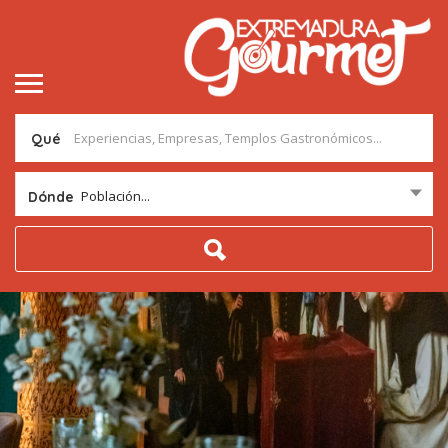
Qué
Población...
Dónde