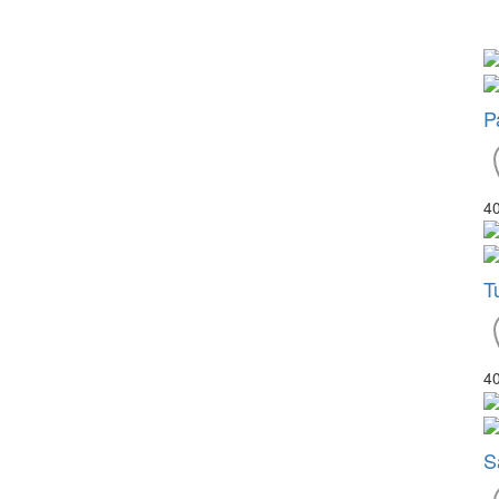
P
4
T
4
S