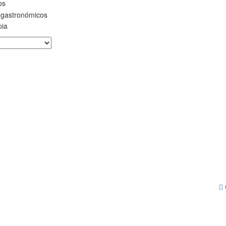
os
 gastronómicos
pia