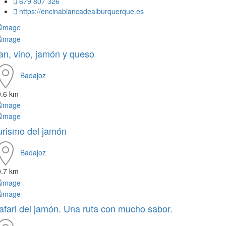
679 807 326
https://encinablancadealburquerque.es
an, vino, jamón y queso
Badajoz
0.6 km
urismo del jamón
Badajoz
0.7 km
afari del jamón. Una ruta con mucho sabor.