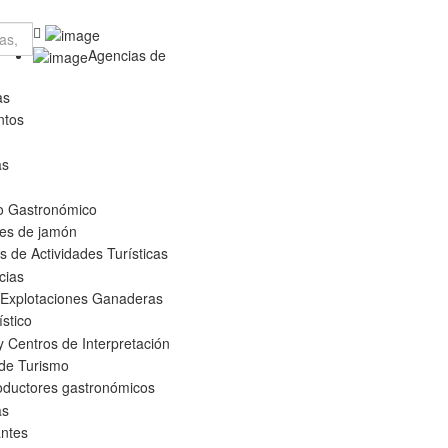
Agencias de
as
ntos
as
o Gastronómico
es de jamón
 de Actividades Turísticas
cias
 Explotaciones Ganaderas
ístico
 Centros de Interpretación
 de Turismo
oductores gastronómicos
as
ntes