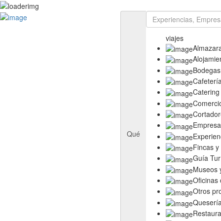
Rutas
Ruta del Aceite de Extremadura
viajes
Ruta del Queso de Extremadura
Almazar
Ruta del Ibérico Dehesa de Extremadura
Alojamie
Ruta del Vino y Cava Ribera del Guadiana
Bodegas
Directorio
Cafeterí
Empresas
Catering
Experiencias
Comerci
Templos
Cortador
Descubre más
Empresas
Eventos
Qué
Experien
Fincas y
Guía Tur
Museos y
Oficinas
Otros pr
Queserí
Restaura