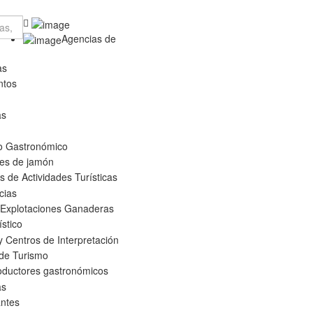
Agencias de
as
ntos
as
o Gastronómico
es de jamón
 de Actividades Turísticas
cias
 Explotaciones Ganaderas
ístico
 Centros de Interpretación
 de Turismo
oductores gastronómicos
as
ntes