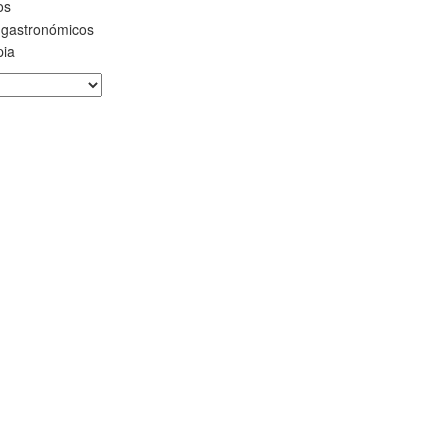
os
 gastronómicos
pia