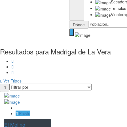
Secader
Templos
Vinotera
Dónde
Resultados para
Madrigal de La Vera
Ver Filtros
Previo
El Molino