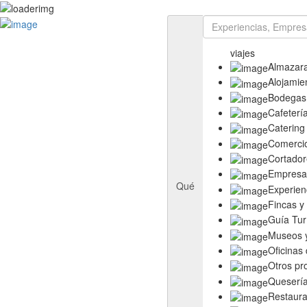
Rutas
Ruta del Aceite de Extremadura
viajes
Ruta del Queso de Extremadura
Almazar
Ruta del Ibérico Dehesa de Extremadura
Alojamie
Ruta del Vino y Cava Ribera del Guadiana
Bodegas
Directorio
Cafeterí
Empresas
Catering
Experiencias
Comerci
Templos
Cortador
Descubre más
Empresas
Eventos
Qué
Experien
Fincas y
Guía Tur
Museos y
Oficinas
Otros pr
Queserí
Restaura