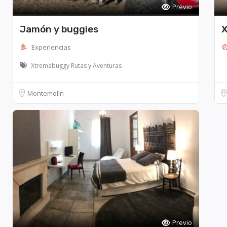
Previo
Jamón y buggies
X
Experiencias
Xtremabuggy Rutas y Aventuras
Montemolín
Previo