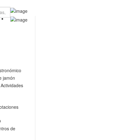
stronómico
e jamón
Actividades
otaciones
o
tros de