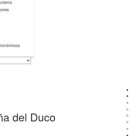
Turismo
tores
tronómicos
iña del Duco