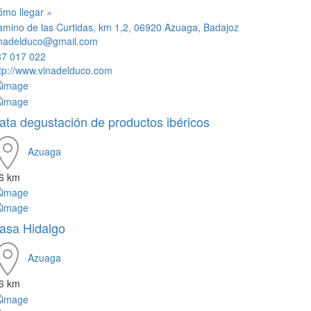
mo llegar »
mino de las Curtidas, km 1,2, 06920 Azuaga, Badajoz
inadelduco@gmail.com
37 017 022
tp://www.vinadelduco.com
ata degustación de productos ibéricos
Azuaga
.6 km
asa Hidalgo
Azuaga
.6 km