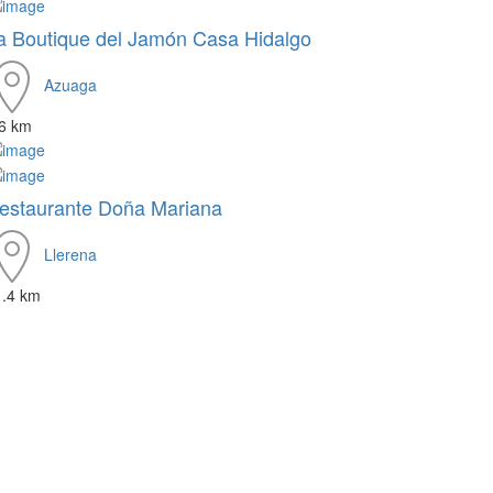
a Boutique del Jamón Casa Hidalgo
Azuaga
.6 km
estaurante Doña Mariana
Llerena
1.4 km