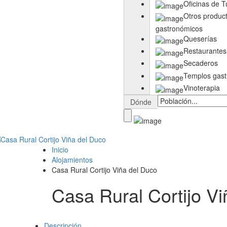
Oficinas de 
Otros produc
gastronómicos
Queserías
Restaurantes
Secaderos
Templos gas
Vinoterapia
Dónde
Inicio
Alojamientos
Casa Rural Cortijo Viña del Duco
Casa Rural Cortijo V
Descripción