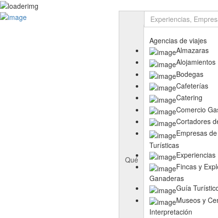
Rutas
Ruta del Aceite de Extremadura
Ruta del Queso de Extremadura
Agencias de viajes
Ruta del Ibérico Dehesa de Extremadura
Almazaras
Ruta del Vino y Cava Ribera del Guadiana
Alojamientos
Directorio
Bodegas
Empresas
Cafeterías
Experiencias
Catering
Templos
Comercio Ga
Descubre más
Cortadores d
Eventos
Empresas de 
Turísticas
Experiencias
Qué
Fincas y Expl
Ganaderas
Guía Turístic
Museos y Cen
Interpretación