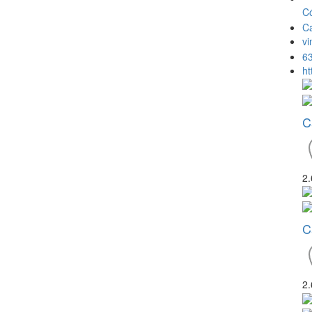
Có
Ca
v
6
ht
C
2
C
2