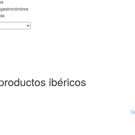
os
 gastronómicos
pia
productos ibéricos
Có