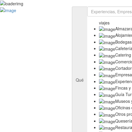
Rutas
Ruta del Aceite de Extremadura
viajes
Ruta del Queso de Extremadura
Almazar
Ruta del Ibérico Dehesa de Extremadura
Alojamie
Ruta del Vino y Cava Ribera del Guadiana
Bodegas
Directorio
Cafeterí
Empresas
Catering
Experiencias
Comerci
Templos
Cortador
Descubre más
Empresas
Eventos
Qué
Experien
Fincas y
Guía Tur
Museos y
Oficinas
Otros pr
Queserí
Restaura