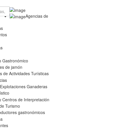
Agencias de
as
ntos
as
o Gastronómico
es de jamón
 de Actividades Turísticas
cias
 Explotaciones Ganaderas
ístico
 Centros de Interpretación
 de Turismo
oductores gastronómicos
as
ntes