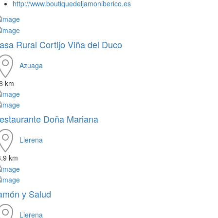
http://www.boutiquedeljamoniberico.es
asa Rural Cortijo Viña del Duco
Azuaga
.6 km
estaurante Doña Mariana
Llerena
8.9 km
amón y Salud
Llerena