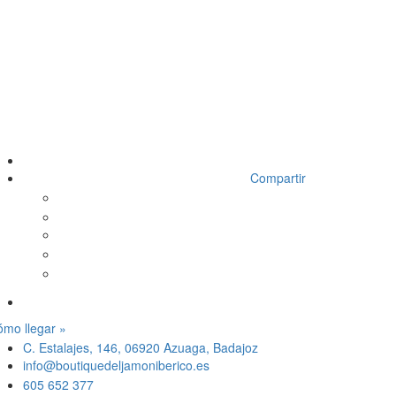
Compartir
mo llegar »
C. Estalajes, 146, 06920 Azuaga, Badajoz
info@boutiquedeljamoniberico.es
605 652 377