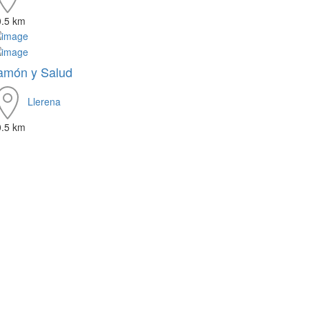
0.5 km
amón y Salud
Llerena
0.5 km