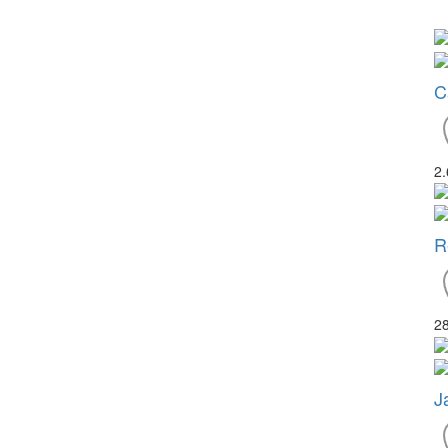
C
2
R
2
J