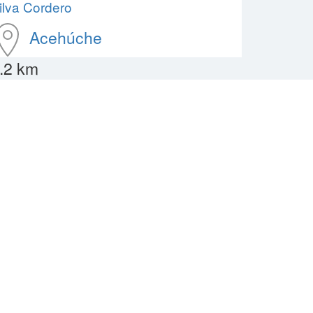
ilva Cordero
Acehúche
.2 km