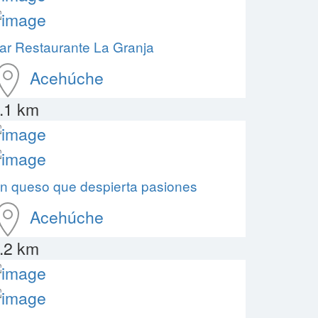
ar Restaurante La Granja
Acehúche
.1 km
n queso que despierta pasiones
Acehúche
.2 km