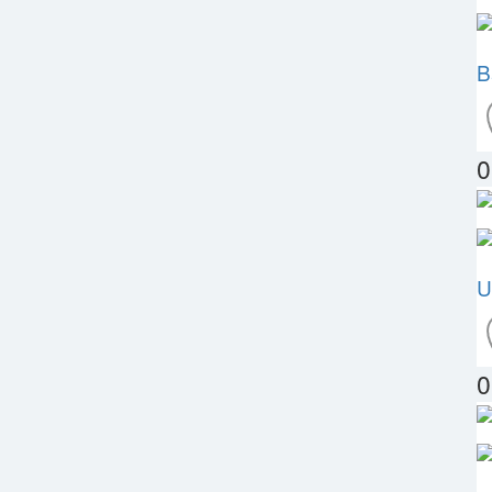
B
0
U
0