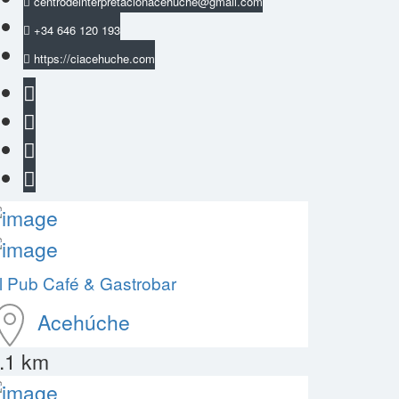
centrodeinterpretacionacehuche@gmail.com
+34 646 120 193
https://ciacehuche.com
l Pub Café & Gastrobar
Acehúche
.1 km