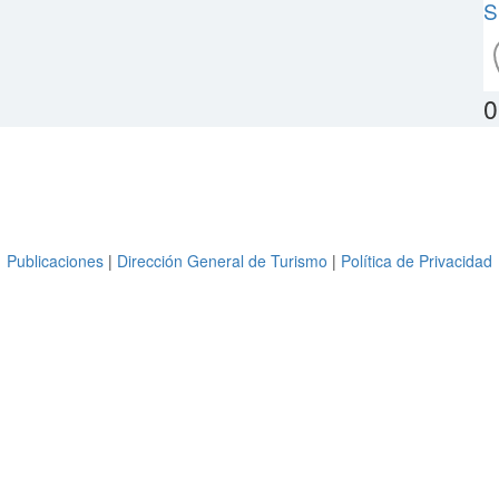
S
0
Copyright © 2026 Extremadura Gourmet
Todos los derechos reservados.
Tel +34 924 332 335
Publicaciones
|
Dirección General de Turismo
|
Política de Privacidad