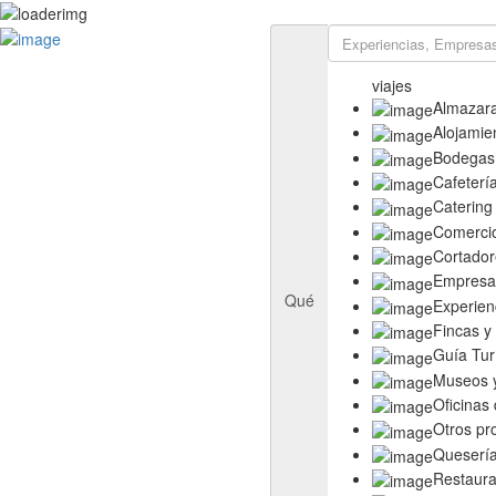
Rutas
Ruta del Aceite de Extremadura
viajes
Ruta del Queso de Extremadura
Almazar
Ruta del Ibérico Dehesa de Extremadura
Alojamie
Ruta del Vino y Cava Ribera del Guadiana
Bodegas
Directorio
Cafeterí
Empresas
Catering
Experiencias
Comerci
Templos
Cortador
Descubre más
Empresas
Eventos
Qué
Experien
Fincas y
Guía Tur
Museos y
Oficinas
Otros pr
Queserí
Restaura