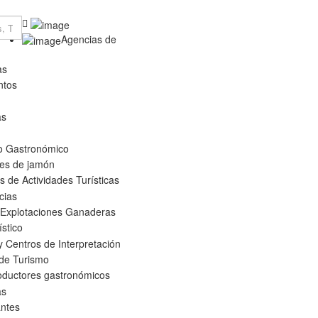
Agencias de
as
ntos
as
o Gastronómico
es de jamón
 de Actividades Turísticas
cias
 Explotaciones Ganaderas
ístico
 Centros de Interpretación
 de Turismo
oductores gastronómicos
as
ntes