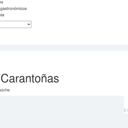
os
 gastronómicos
pia
 Carantoñas
húche