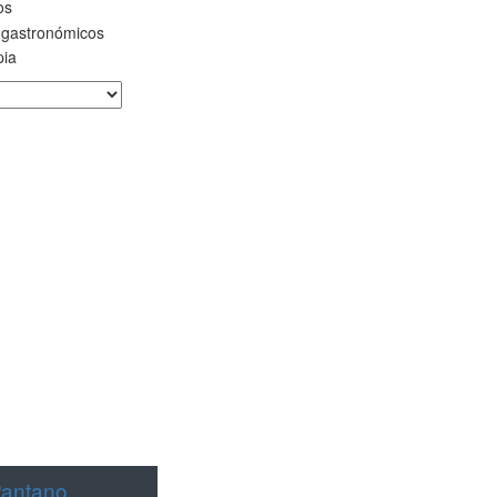
os
 gastronómicos
pia
Pantano