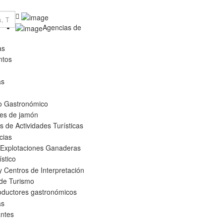
Agencias de
as
ntos
as
o Gastronómico
es de jamón
 de Actividades Turísticas
cias
 Explotaciones Ganaderas
ístico
 Centros de Interpretación
 de Turismo
oductores gastronómicos
as
ntes