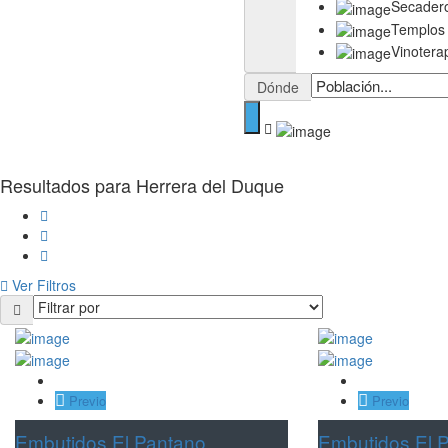
Secader
Templos
Vinotera
Dónde
Resultados para
Herrera del Duque
Ver Filtros
Previo
Previo
Embutidos El Pantano
Embutidos El 