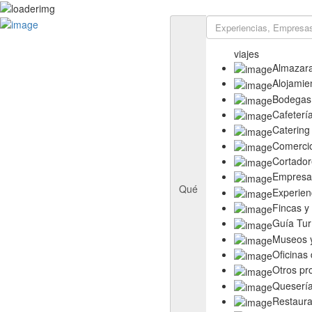
Rutas
Ruta del Aceite de Extremadura
viajes
Ruta del Queso de Extremadura
Almazar
Ruta del Ibérico Dehesa de Extremadura
Alojamie
Ruta del Vino y Cava Ribera del Guadiana
Bodegas
Directorio
Cafeterí
Empresas
Catering
Experiencias
Comerci
Templos
Cortador
Descubre más
Empresas
Eventos
Qué
Experien
Fincas y
Guía Tur
Museos y
Oficinas
Otros pr
Queserí
Restaura