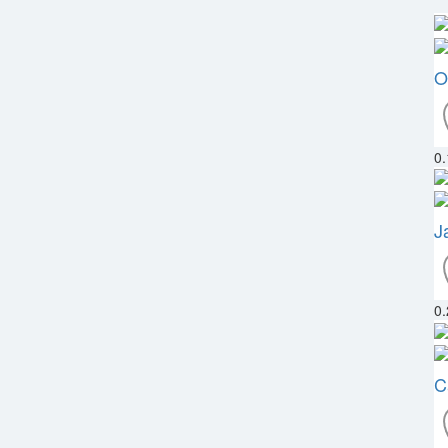
O
0
J
0
C