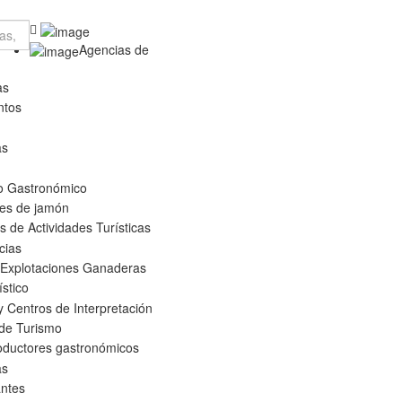
Agencias de
as
ntos
as
o Gastronómico
es de jamón
 de Actividades Turísticas
cias
 Explotaciones Ganaderas
ístico
 Centros de Interpretación
 de Turismo
oductores gastronómicos
as
ntes