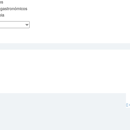
os
 gastronómicos
pia