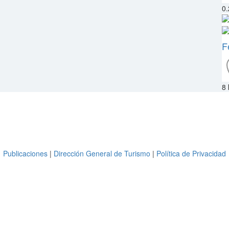
0
F
8
Copyright © 2026 Extremadura Gourmet
Todos los derechos reservados.
Tel +34 924 332 335
Publicaciones
|
Dirección General de Turismo
|
Política de Privacidad