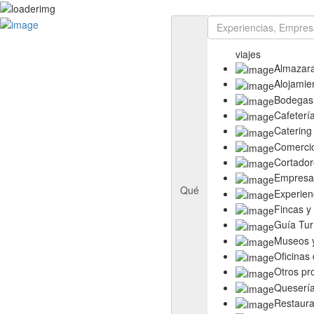
Rutas
Ruta del Aceite de Extremadura
viajes
Ruta del Queso de Extremadura
Almazar
Ruta del Ibérico Dehesa de Extremadura
Alojamie
Ruta del Vino y Cava Ribera del Guadiana
Bodegas
Directorio
Cafeterí
Empresas
Catering
Experiencias
Comerci
Templos
Cortador
Descubre más
Empresas
Eventos
Qué
Experien
Fincas y
Guía Tur
Museos y
Oficinas
Otros pr
Queserí
Restaura