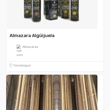
Almazara Algüijuela
Almazaras
Torremayor