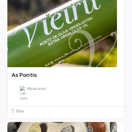
As Pontis
Almazaras
Eljas