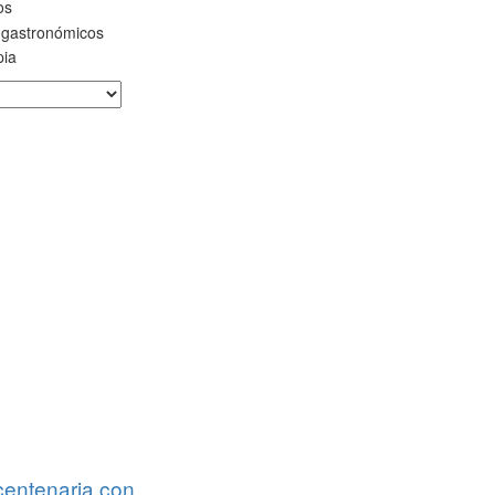
os
 gastronómicos
pia
entenaria con