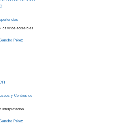
o
xperiencias
 los vinos accesibles
 Sancho Pérez
en
useos y Centros de
n
 interpretación
 Sancho Pérez