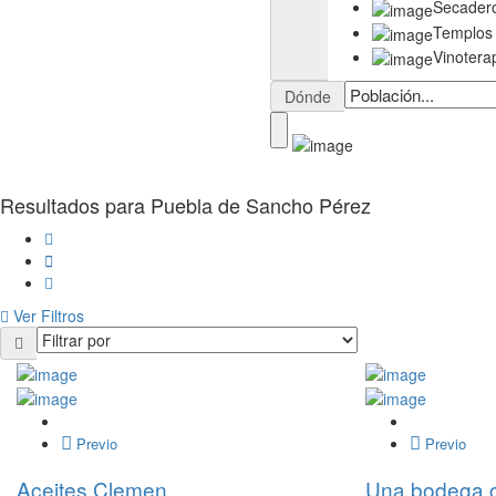
Secader
Templos
Vinotera
Dónde
Resultados para
Puebla de Sancho Pérez
Ver Filtros
Previo
Previo
Aceites Clemen
Una bodega c