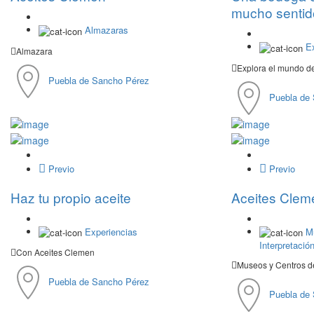
mucho sentid
Almazaras
E
Almazara
Explora el mundo de
Puebla de Sancho Pérez
Puebla de
Previo
Previo
Haz tu propio aceite
Aceites Clem
Experiencias
M
Interpretació
Con Aceites Clemen
Museos y Centros de
Puebla de Sancho Pérez
Puebla de