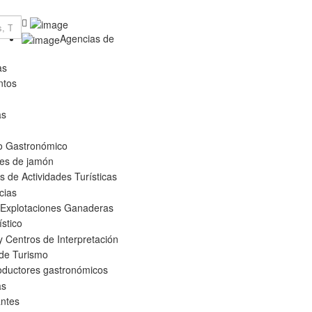
Agencias de
as
ntos
as
o Gastronómico
es de jamón
 de Actividades Turísticas
cias
 Explotaciones Ganaderas
ístico
 Centros de Interpretación
 de Turismo
oductores gastronómicos
as
ntes