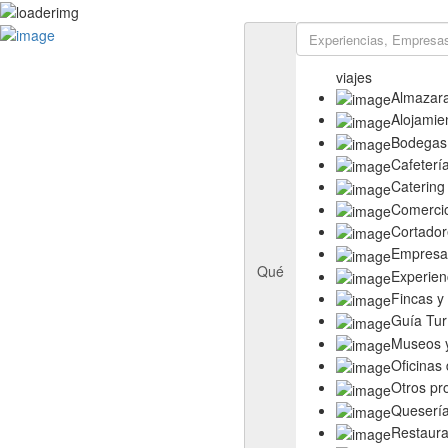
Rutas
Ruta del Aceite de Extremadura
viajes
Ruta del Queso de Extremadura
Almazar
Ruta del Ibérico Dehesa de Extremadura
Alojamie
Ruta del Vino y Cava Ribera del Guadiana
Bodegas
Directorio
Cafeterí
Empresas
Catering
Experiencias
Comerci
Templos
Cortador
Descubre más
Empresas
Eventos
Qué
Experien
Fincas y
Guía Tur
Museos y
Oficinas
Otros pr
Queserí
Restaura